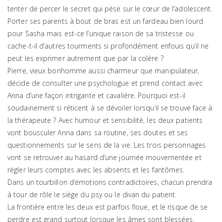
tenter de percer le secret qui pèse sur le cœur de l’adolescent.
Porter ses parents à bout de bras est un fardeau bien lourd
pour Sasha mais est-ce l’unique raison de sa tristesse ou
cache-t-il d’autres tourments si profondément enfouis qu’il ne
peut les exprimer autrement que par la colère ?
Pierre, vieux bonhomme aussi charmeur que manipulateur,
décide de consulter une psychologue et prend contact avec
Anna d’une façon intrigante et cavalière. Pourquoi est-il
soudainement si réticent à se dévoiler lorsqu’il se trouve face à
la thérapeute ? Avec humour et sensibilité, les deux patients
vont bousculer Anna dans sa routine, ses doutes et ses
questionnements sur le sens de la vie. Les trois personnages
vont se retrouver au hasard d’une journée mouvementée et
régler leurs comptes avec les absents et les fantômes.
Dans un tourbillon d’émotions contradictoires, chacun prendra
à tour de rôle le siège du psy ou le divan du patient.
La frontière entre les deux est parfois floue, et le risque de se
perdre est grand surtout lorsque les âmes sont blessées.